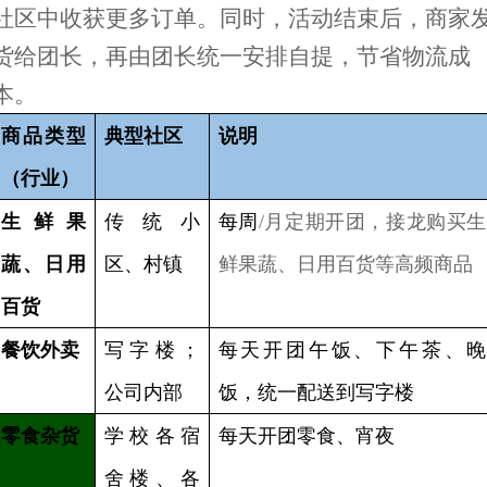
社区中收获更多订单。同时，活动结束后，商家
货给团长，再由团长统一安排自提，节省物流成
本。
商品类型
典型社区
说明
（行业）
生鲜果
传统小
每周
/
月定期开团，接龙购买生
蔬、日用
区、村镇
鲜果蔬、日用百货等高频商品
百货
餐饮外卖
写字楼；
每天开团午饭、下午茶、晚
公司内部
饭，统一配送到写字楼
零食杂货
学校各宿
每天开团零食、宵夜
舍楼、各